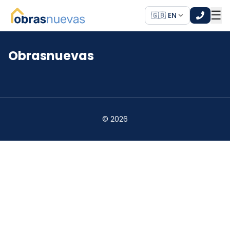
☰
🇬🇧 EN
Obrasnuevas
*
*
©
2026