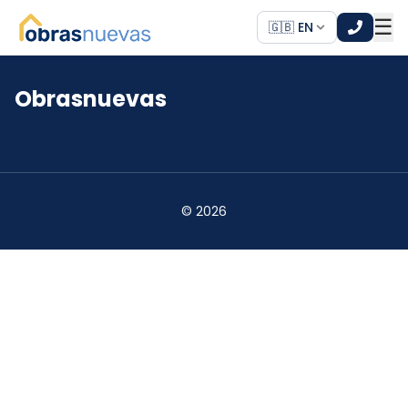
☰
🇬🇧 EN
Obrasnuevas
*
*
©
2026