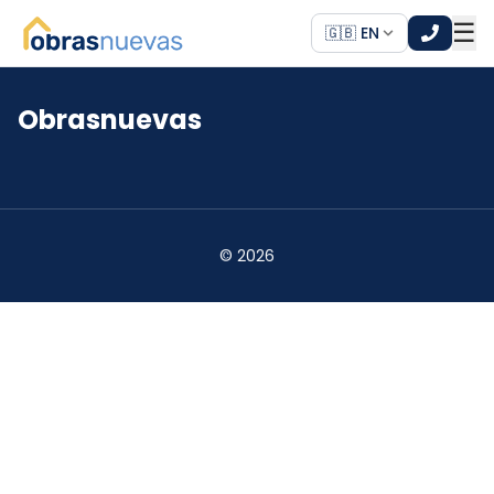
☰
🇬🇧 EN
Obrasnuevas
*
*
©
2026