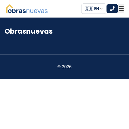
☰
🇬🇧 EN
Obrasnuevas
*
*
©
2026