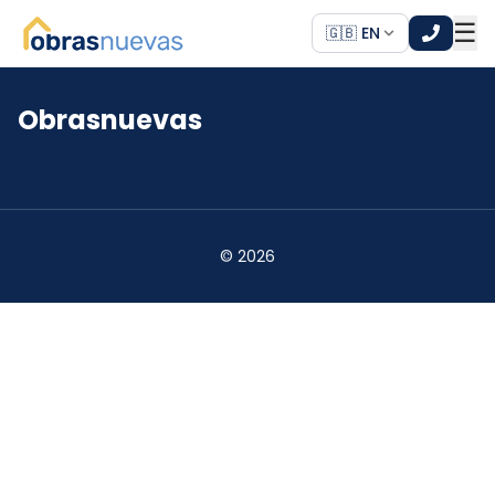
☰
🇬🇧 EN
Obrasnuevas
*
*
©
2026