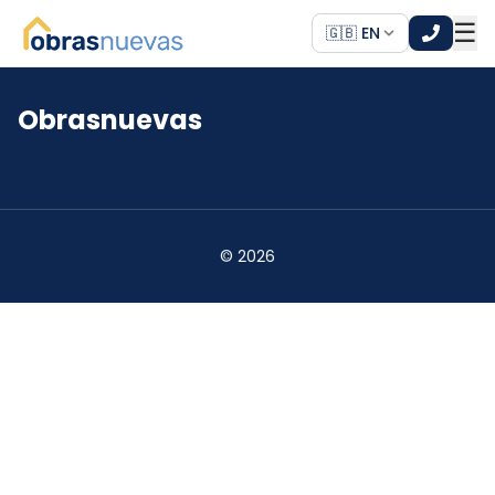
☰
🇬🇧 EN
Obrasnuevas
*
*
©
2026