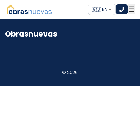
☰
🇬🇧 EN
Obrasnuevas
*
*
©
2026