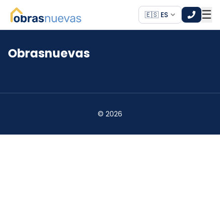
☰
🇪🇸 ES
Obrasnuevas
*
*
©
2026