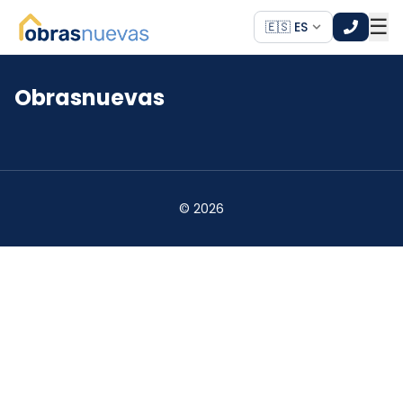
☰
🇪🇸 ES
Obrasnuevas
*
*
©
2026