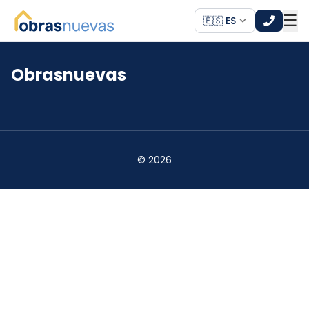
☰
🇪🇸 ES
Obrasnuevas
*
*
©
2026