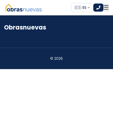
☰
🇪🇸 ES
Obrasnuevas
*
*
©
2026