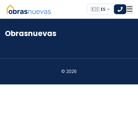
☰
🇪🇸 ES
Obrasnuevas
*
*
©
2026