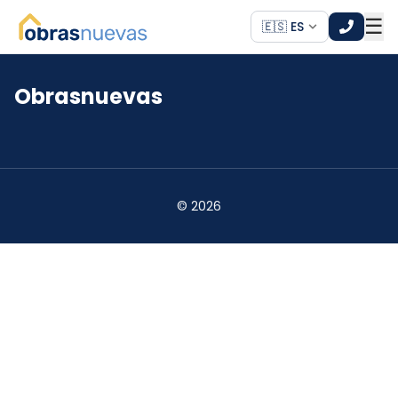
☰
🇪🇸 ES
Obrasnuevas
*
*
©
2026