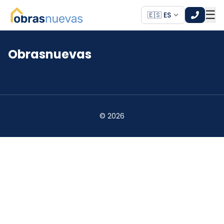
☰
🇪🇸 ES
Obrasnuevas
*
*
©
2026