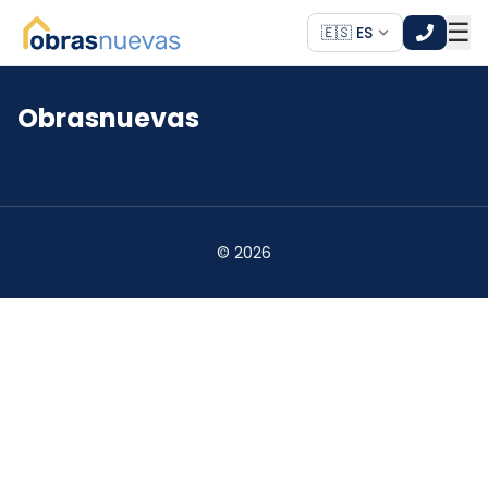
☰
🇪🇸 ES
Obrasnuevas
*
*
©
2026