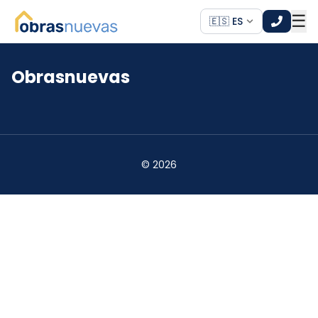
☰
🇪🇸 ES
Obrasnuevas
*
*
©
2026