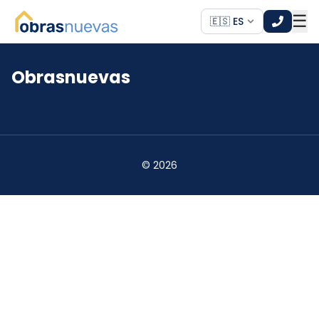
☰
🇪🇸 ES
Obrasnuevas
*
*
©
2026