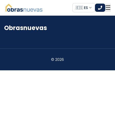
☰
🇪🇸 ES
Obrasnuevas
*
*
©
2026