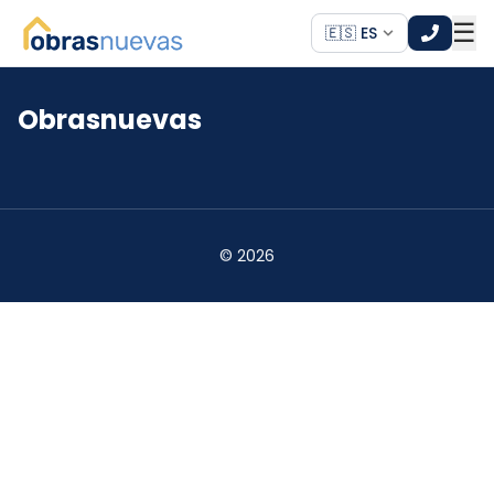
☰
🇪🇸 ES
Obrasnuevas
*
*
©
2026