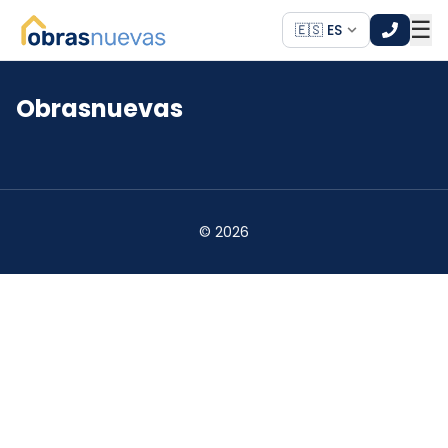
☰
🇪🇸 ES
Obrasnuevas
*
*
©
2026