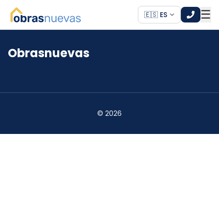
☰
🇪🇸 ES
Obrasnuevas
*
*
©
2026