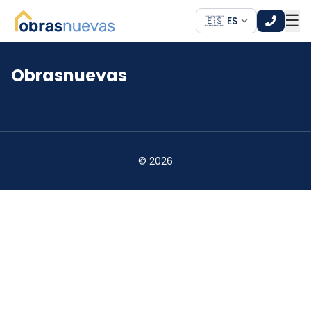
☰
🇪🇸 ES
Obrasnuevas
*
*
©
2026