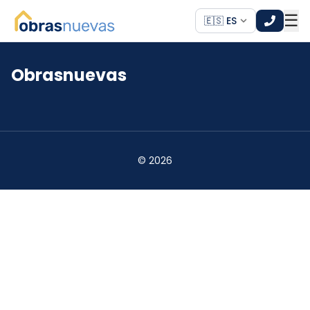
☰
🇪🇸 ES
Obrasnuevas
*
*
©
2026