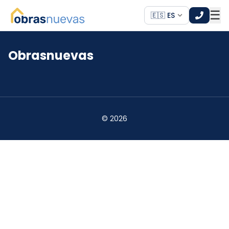
☰
🇪🇸 ES
Obrasnuevas
*
*
©
2026