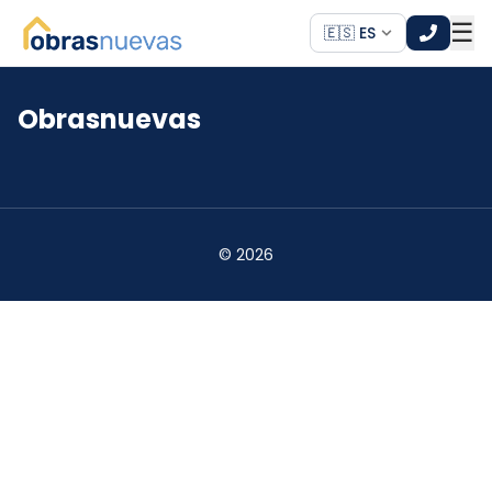
☰
🇪🇸 ES
Obrasnuevas
*
*
©
2026