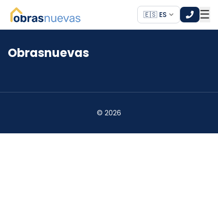
☰
🇪🇸 ES
Obrasnuevas
*
*
©
2026