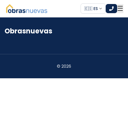
☰
🇪🇸 ES
Obrasnuevas
*
*
©
2026