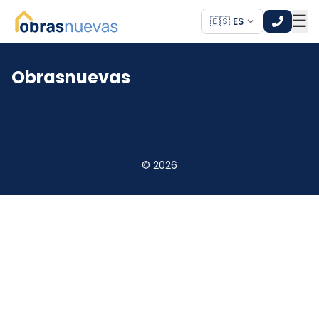
☰
🇪🇸 ES
Obrasnuevas
*
*
©
2026