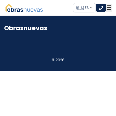
☰
🇪🇸 ES
Obrasnuevas
*
*
©
2026