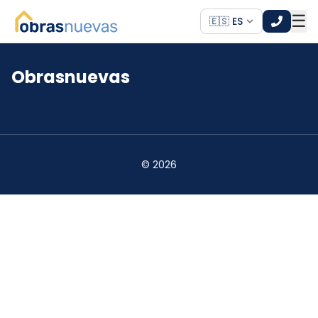
☰
🇪🇸 ES
Obrasnuevas
*
*
©
2026