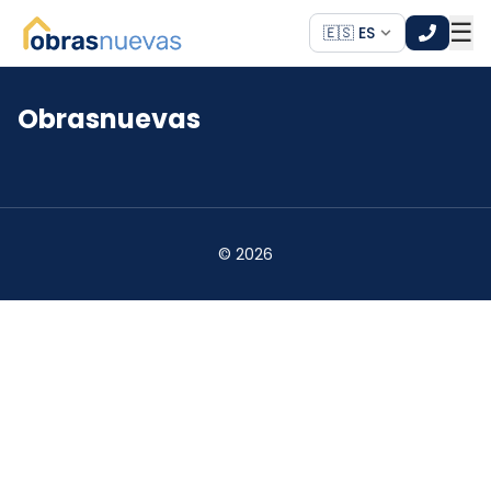
☰
🇪🇸 ES
Obrasnuevas
*
*
©
2026