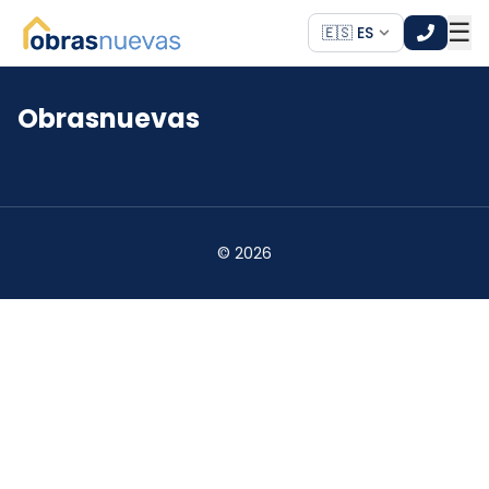
☰
🇪🇸 ES
Obrasnuevas
*
*
©
2026