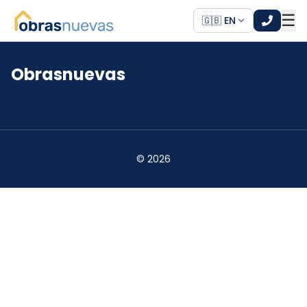
☰
🇬🇧 EN
Obrasnuevas
*
*
©
2026