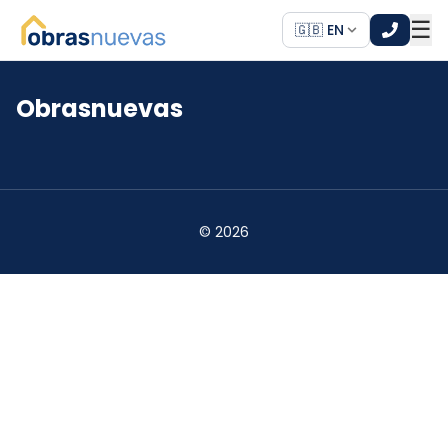
☰
🇬🇧 EN
Obrasnuevas
*
*
©
2026