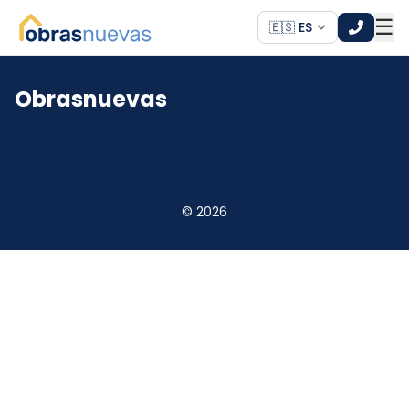
☰
🇪🇸 ES
Obrasnuevas
*
*
©
2026