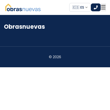
☰
🇪🇸 ES
Obrasnuevas
*
*
©
2026