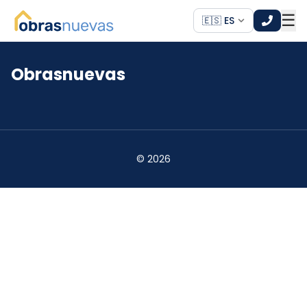
☰
🇪🇸 ES
Obrasnuevas
*
*
©
2026