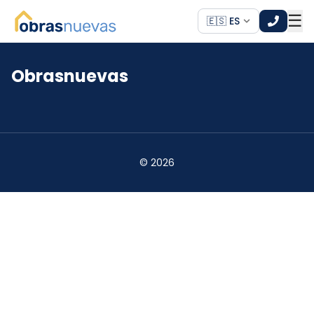
☰
🇪🇸 ES
Obrasnuevas
*
*
©
2026