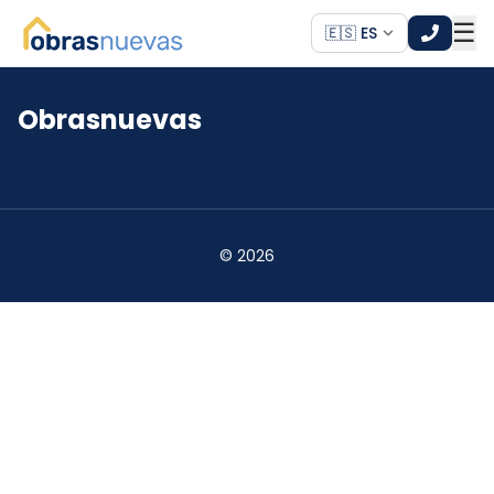
☰
🇪🇸 ES
Obrasnuevas
*
*
©
2026