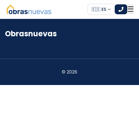
☰
🇪🇸 ES
Obrasnuevas
*
*
©
2026