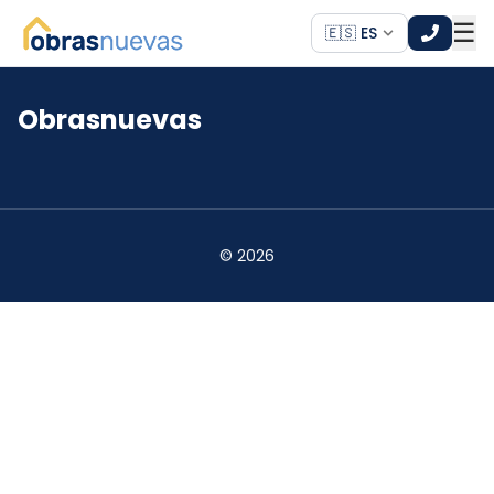
☰
🇪🇸 ES
Obrasnuevas
*
*
©
2026