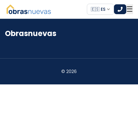
☰
🇪🇸 ES
Obrasnuevas
*
*
©
2026