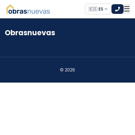
☰
🇪🇸 ES
Obrasnuevas
*
*
©
2026