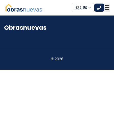
☰
🇪🇸 ES
Obrasnuevas
*
*
©
2026